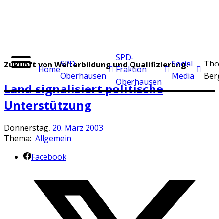
SPD-
SPD
Social
Tho
Zukunft von Weiterbildung und Qualifizierung:
Home
Fraktion
Oberhausen
Media
Ber
Oberhausen
Land signalisiert politische
Unterstützung
Donnerstag,
20.
März
2003
Thema:
Allgemein
Facebook