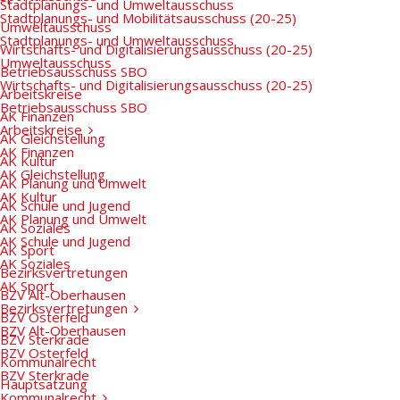
Stadtplanungs- und Umweltausschuss
Stadtplanungs- und Mobilitätsausschuss (20-25)
Umweltausschuss
Stadtplanungs- und Umweltausschuss
Wirtschafts- und Digitalisierungsausschuss (20-25)
Umweltausschuss
Betriebsausschuss SBO
Wirtschafts- und Digitalisierungsausschuss (20-25)
Arbeitskreise
Betriebsausschuss SBO
AK Finanzen
Arbeitskreise
AK Gleichstellung
AK Finanzen
AK Kultur
AK Gleichstellung
AK Planung und Umwelt
AK Kultur
AK Schule und Jugend
AK Planung und Umwelt
AK Soziales
AK Schule und Jugend
AK Sport
AK Soziales
Bezirksvertretungen
AK Sport
BZV Alt-Oberhausen
Bezirksvertretungen
BZV Osterfeld
BZV Alt-Oberhausen
BZV Sterkrade
BZV Osterfeld
Kommunalrecht
BZV Sterkrade
Hauptsatzung
Kommunalrecht