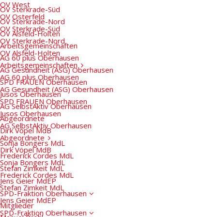
OV West
OV Sterkrade-Süd
OV Osterfeld
OV Sterkrade-Nord
OV Sterkrade-Süd
OV Alsfeld-Holten
OV Sterkrade-Nord
Arbeitsgemeinschaften
OV Alsfeld-Holten
AG 60 plus Oberhausen
Arbeitsgemeinschaften
AG Gesundheit (ASG) Oberhausen
AG 60 plus Oberhausen
SPD FRAUEN Oberhausen
AG Gesundheit (ASG) Oberhausen
Jusos Oberhausen
SPD FRAUEN Oberhausen
AG SelbstAktiv Oberhausen
Jusos Oberhausen
Abgeordnete
AG SelbstAktiv Oberhausen
Dirk Vöpel MdB
Abgeordnete
Sonja Bongers MdL
Dirk Vöpel MdB
Frederick Cordes MdL
Sonja Bongers MdL
Stefan Zimkeit MdL
Frederick Cordes MdL
Jens Geier MdEP
Stefan Zimkeit MdL
SPD-Fraktion Oberhausen
Jens Geier MdEP
Mitglieder
SPD-Fraktion Oberhausen