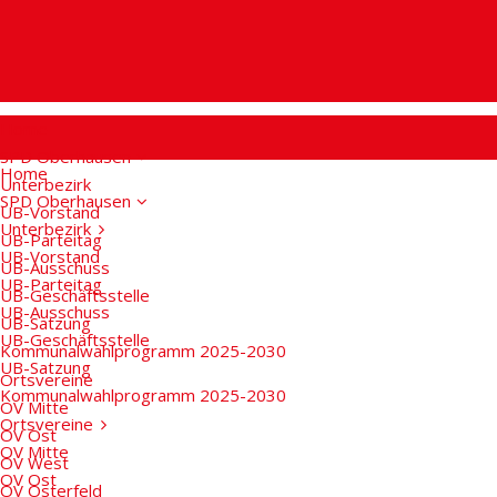
Home
SPD Oberhausen
Home
Unterbezirk
SPD Oberhausen
UB-Vorstand
Unterbezirk
UB-Parteitag
UB-Vorstand
UB-Ausschuss
UB-Parteitag
UB-Geschäftsstelle
UB-Ausschuss
UB-Satzung
UB-Geschäftsstelle
Kommunalwahlprogramm 2025-2030
UB-Satzung
Ortsvereine
Kommunalwahlprogramm 2025-2030
OV Mitte
Ortsvereine
OV Ost
OV Mitte
OV West
OV Ost
OV Osterfeld