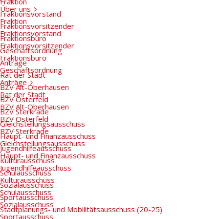
Fraktion
Über uns
Fraktionsvorstand
Fraktion
Fraktionsvorsitzender
Fraktionsvorstand
Fraktionsbüro
Fraktionsvorsitzender
Geschäftsordnung
Fraktionsbüro
Anträge
Geschäftsordnung
Rat der Stadt
Anträge
BZV Alt-Oberhausen
Rat der Stadt
BZV Osterfeld
BZV Alt-Oberhausen
BZV Sterkrade
BZV Osterfeld
Gleichstellungsausschuss
BZV Sterkrade
Haupt- und Finanzausschuss
Gleichstellungsausschuss
Jugendhilfeausschuss
Haupt- und Finanzausschuss
Kulturausschuss
Jugendhilfeausschuss
Schulausschuss
Kulturausschuss
Sozialausschuss
Schulausschuss
Sportausschuss
Sozialausschuss
Stadtplanungs- und Mobilitätsausschuss (20-25)
Sportausschuss