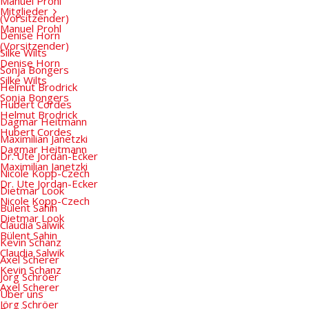
Manuel Prohl
Mitglieder
(Vorsitzender)
Manuel Prohl
Denise Horn
(Vorsitzender)
Silke Wilts
Denise Horn
Sonja Bongers
Silke Wilts
Helmut Brodrick
Sonja Bongers
Hubert Cordes
Helmut Brodrick
Dagmar Heitmann
Hubert Cordes
Maximilian Janetzki
Dagmar Heitmann
Dr. Ute Jordan-Ecker
Maximilian Janetzki
Nicole Kopp-Czech
Dr. Ute Jordan-Ecker
Dietmar Look
Nicole Kopp-Czech
Bülent Sahin
Dietmar Look
Claudia Salwik
Bülent Sahin
Kevin Schanz
Claudia Salwik
Axel Scherer
Kevin Schanz
Jörg Schröer
Axel Scherer
Über uns
Jörg Schröer