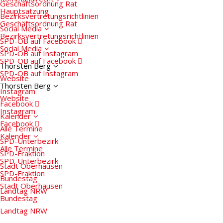
Geschäftsordnung Rat
Hauptsatzung
Bezirksvertretungs­richtlinien
Geschäftsordnung Rat
Social Media
Bezirksvertretungs­richtlinien
SPD-OB auf Facebook
Social Media
SPD-OB auf Instagram
SPD-OB auf Facebook
Thorsten Berg
SPD-OB auf Instagram
Website
Thorsten Berg
Instagram
Website
Facebook
Instagram
Kalender
Facebook
Alle Termine
Kalender
SPD-Unterbezirk
Alle Termine
SPD-Fraktion
SPD-Unterbezirk
Stadt Oberhausen
SPD-Fraktion
Bundestag
Stadt Oberhausen
Landtag NRW
Bundestag
Landtag NRW