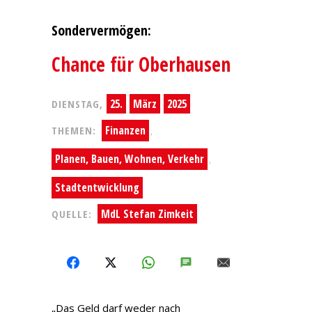
Sondervermögen:
Chance für Oberhausen
25.
März
2025
DIENSTAG,
Finanzen
THEMEN:
,
Planen, Bauen, Wohnen, Verkehr
,
Stadtentwicklung
MdL Stefan Zimkeit
QUELLE:
FACEBOOK
X
WHATSAPP
SMS
E-MAIL
„Das Geld darf weder nach