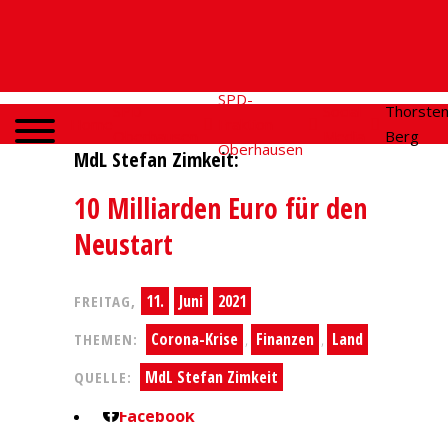
SPD-
SPD
Social
Thorste
Home
Fraktion
Oberhausen
Media
Berg
Oberhausen
MdL Stefan Zimkeit:
10 Milliarden Euro für den
Neustart
11.
Juni
2021
FREITAG,
Corona-Krise
Finanzen
Land
THEMEN:
,
,
MdL Stefan Zimkeit
QUELLE:
Facebook