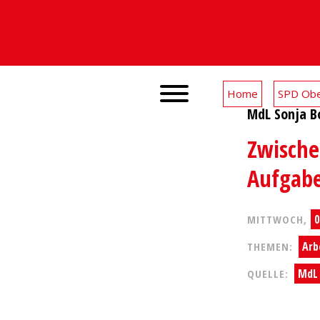
Home
SPD Obe
MdL Sonja B
Zwische
Aufgabe
Facebook
WhatsApp
0
MITTWOCH,
Arb
THEMEN:
MdL 
QUELLE:
X