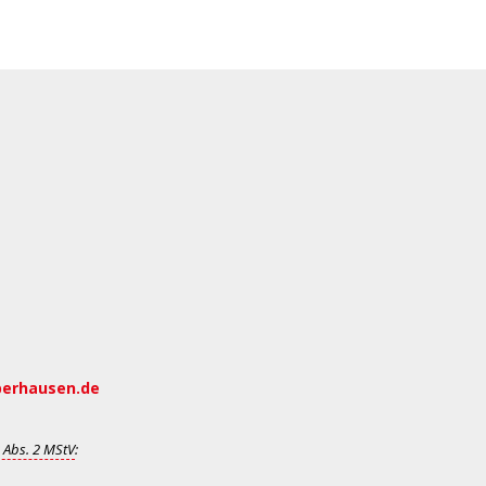
berhausen.de
 Abs. 2 MStV
: