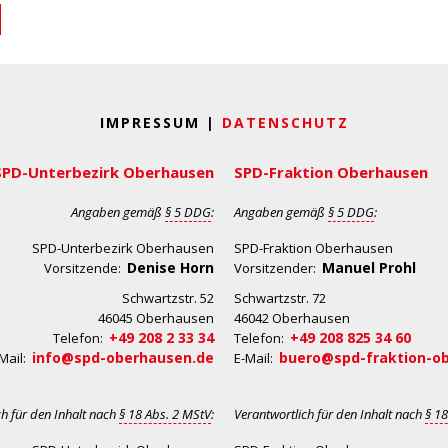
IMPRESSUM |
DATENSCHUTZ
SPD-Unterbezirk Oberhausen
SPD-Fraktion Oberhausen
Angaben gemäß
§ 5 DDG
:
Angaben gemäß
§ 5 DDG
:
SPD-Unterbezirk Oberhausen
SPD-Fraktion Oberhausen
Denise Horn
Manuel Prohl
Vorsitzende:
Vorsitzender:
Schwartzstr. 52
Schwartzstr. 72
46045 Oberhausen
46042 Oberhausen
+49 208 2 33 34
+49 208 825 34 60
Telefon:
Telefon:
info@spd-oberhausen.de
buero@spd-fraktion-o
Mail:
E-Mail:
ch für den Inhalt nach
§ 18 Abs. 2 MStV
:
Verantwortlich für den Inhalt nach
§ 18