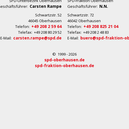
SPD-Unterbezirk Oberhausen
SPD-Fraktion Oberhausen
Carsten Rampe
N.N.
eschäftsführer:
Geschäftsführer:
Schwartzstr. 52
Schwartzstr. 72
46045 Oberhausen
46042 Oberhausen
+49 208 2 59 64
+49 208 825 21 04
Telefon:
Telefon:
Telefax: +49 208 80 29 52
Telefax: +49 208 2 48 83
carsten.rampe@spd.de
buero@spd-fraktion-o
E-Mail:
E-Mail:
© 1999 - 2026
spd-oberhausen.de
spd-fraktion-oberhausen.de