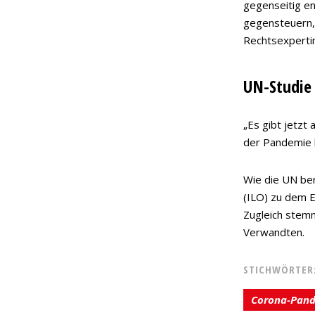
gegenseitig en
gegensteuern,
Rechtsexperti
UN-Studie
„Es gibt jetzt
der Pandemie h
Wie die UN ber
(ILO) zu dem E
Zugleich stemm
Verwandten.
STICHWÖRTER
Corona-Pan