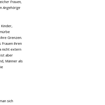
eicher Frauen,
um Angehörige
 Kinder,
 mürbe
ihre Grenzen.
s Frauen ihren
a nicht extern
ist aber
ind, Männer als
ie
man sich