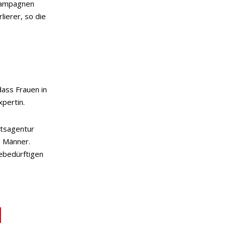
skampagnen
ierer, so die
dass Frauen in
pertin.
itsagentur
s Männer.
ebedürftigen