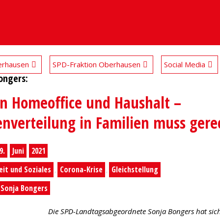
rhausen
SPD-Fraktion Oberhausen
Social Media
ongers:
n Homeoffice und Haushalt –
nverteilung in Familien muss gere
9.
Juni
2021
eit und Soziales
Corona-Krise
Gleichstellung
,
,
Sonja Bongers
Die SPD-Landtagsabgeordnete Sonja Bongers hat sic