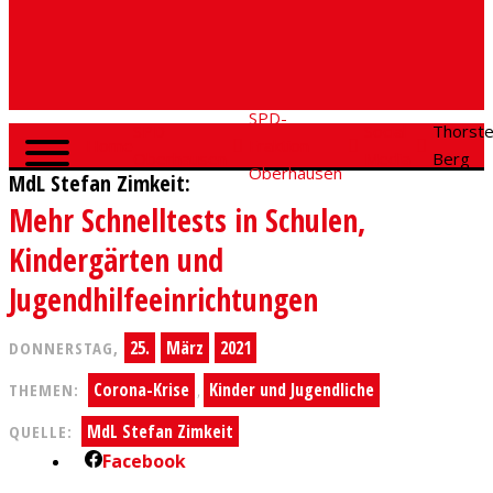
SPD-
SPD
Social
Thorst
Home
Fraktion
Oberhausen
Media
Berg
Oberhausen
MdL Stefan Zimkeit:
Mehr Schnelltests in Schulen,
Kindergärten und
Jugendhilfeeinrichtungen
25.
März
2021
DONNERSTAG,
Corona-Krise
Kinder und Jugendliche
THEMEN:
,
MdL Stefan Zimkeit
QUELLE:
Facebook