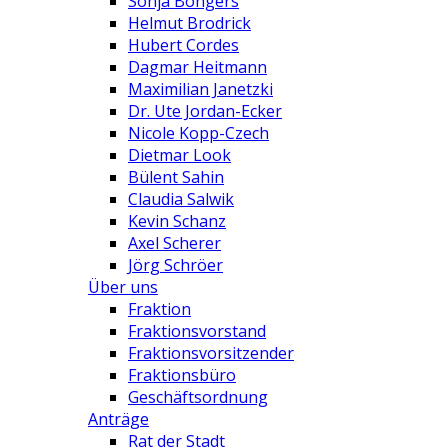
Sonja Bongers
Helmut Brodrick
Hubert Cordes
Dagmar Heitmann
Maximilian Janetzki
Dr. Ute Jordan-Ecker
Nicole Kopp-Czech
Dietmar Look
Bülent Sahin
Claudia Salwik
Kevin Schanz
Axel Scherer
Jörg Schröer
Über uns
Fraktion
Fraktionsvorstand
Fraktionsvorsitzender
Fraktionsbüro
Geschäftsordnung
Anträge
Rat der Stadt