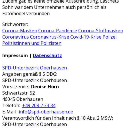
Zudem gab es keine offizielle Ausschreibung. Laschets
Sohn war dem Unternehmen auch persönlich als
Fotomodel verbunden.
Stichwörter:
Corona-Masken
Corona-Pandemie
Corona-Stoffmasken
Coronavirus
Coronavirus-Krise
Covid-19-Krise
Polizei
Polizistinnen und Polizisten
Impressum |
Datenschutz
SPD-Unterbezirk Oberhausen
Angaben gemäß
§ 5 DDG
:
SPD-Unterbezirk Oberhausen
Vorsitzende:
Denise Horn
Schwartzstr. 52
46045 Oberhausen
Telefon:
+49 208 2 33 34
E-Mail:
info@spd-oberhausen.de
Verantwortlich für den Inhalt nach
§ 18 Abs. 2 MStV
:
SPD-Unterbezirk Oberhausen