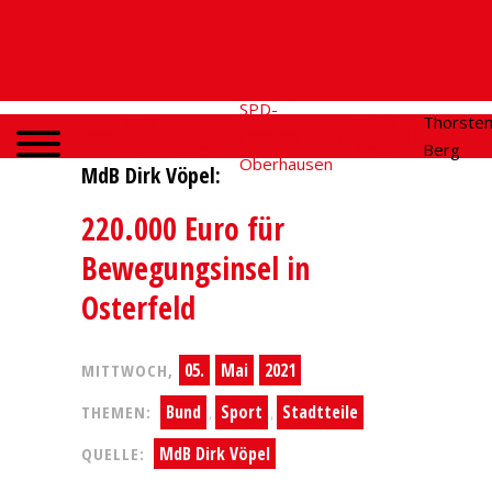
SPD-
SPD
Social
Thorste
Home
Fraktion
Oberhausen
Media
Berg
Oberhausen
MdB Dirk Vöpel:
220.000 Euro für
Bewegungsinsel in
Osterfeld
05.
Mai
2021
MITTWOCH,
Bund
Sport
Stadtteile
THEMEN:
,
,
MdB Dirk Vöpel
QUELLE: