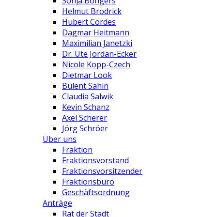
Sonja Bongers
Helmut Brodrick
Hubert Cordes
Dagmar Heitmann
Maximilian Janetzki
Dr. Ute Jordan-Ecker
Nicole Kopp-Czech
Dietmar Look
Bülent Sahin
Claudia Salwik
Kevin Schanz
Axel Scherer
Jörg Schröer
Über uns
Fraktion
Fraktionsvorstand
Fraktionsvorsitzender
Fraktionsbüro
Geschäftsordnung
Anträge
Rat der Stadt