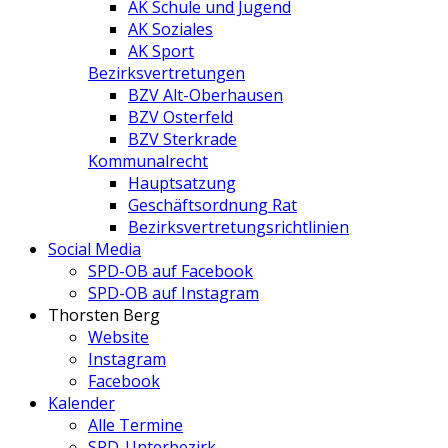
AK Schule und Jugend
AK Soziales
AK Sport
Bezirksvertretungen
BZV Alt-Oberhausen
BZV Osterfeld
BZV Sterkrade
Kommunalrecht
Hauptsatzung
Geschäftsordnung Rat
Bezirksvertretungs­richtlinien
Social Media
SPD-OB auf Facebook
SPD-OB auf Instagram
Thorsten Berg
Website
Instagram
Facebook
Kalender
Alle Termine
SPD-Unterbezirk