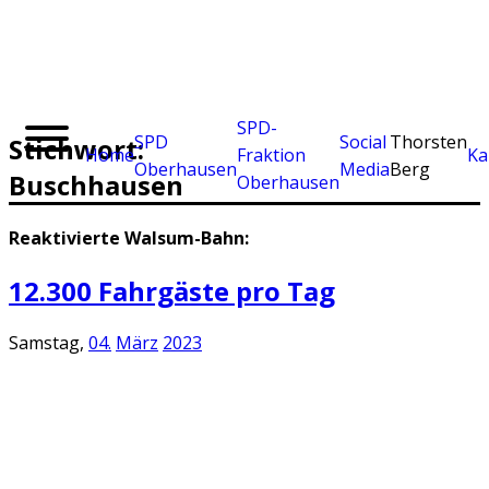
SPD-
SPD
Social
Thorsten
Stichwort:
Home
Fraktion
Ka
Oberhausen
Media
Berg
Buschhausen
Oberhausen
Reaktivierte Walsum-Bahn:
12.300 Fahrgäste pro Tag
Samstag,
04.
März
2023