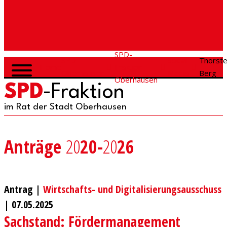
SPD-
SPD
Social
Thorst
Home
Fraktion
Oberhausen
Media
Berg
Oberhausen
SPD
-Fraktion
im Rat der Stadt Oberhausen
Anträge
20
20-
20
26
Antrag |
Wirtschafts- und Digitalisierungsausschuss
|
07.05.2025
Sachstand: Fördermanagement