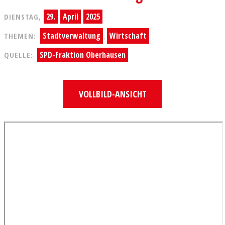
29.
April
2025
DIENSTAG,
Stadtverwaltung
Wirtschaft
THEMEN:
,
SPD-Fraktion Oberhausen
QUELLE:
VOLLBILD-ANSICHT
Zum
PDF-
Inhalt
springen