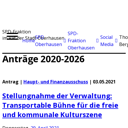
SPD
-Fraktion
SPD-
SPD
Social
Tho
im Rat der Stadt Oberhausen
Home
Fraktion
Oberhausen
Media
Ber
Oberhausen
Anträge
20
20-
20
26
Antrag |
Haupt- und Finanzausschuss
|
03.05.2021
Stellungnahme der Verwaltung:
Transportable Bühne für die freie
und kommunale Kulturszene