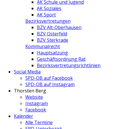
AK Schule und Jugend
AK Soziales
AK Sport
Bezirksvertretungen
BZV Alt-Oberhausen
BZV Osterfeld
BZV Sterkrade
Kommunalrecht
Hauptsatzung
Geschäftsordnung Rat
Bezirksvertretungs­richtlinien
Social Media
SPD-OB auf Facebook
SPD-OB auf Instagram
Thorsten Berg
Website
Instagram
Facebook
Kalender
Alle Termine
SPD-Unterbezirk