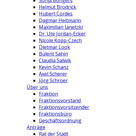
Sonja Bongers
Helmut Brodrick
Hubert Cordes
Dagmar Heitmann
Maximilian Janetzki
Dr. Ute Jordan-Ecker
Nicole Kopp-Czech
Dietmar Look
Bülent Sahin
Claudia Salwik
Kevin Schanz
Axel Scherer
Jörg Schröer
Über uns
Fraktion
Fraktionsvorstand
Fraktionsvorsitzender
Fraktionsbüro
Geschäftsordnung
Anträge
Rat der Stadt