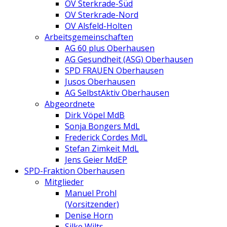
OV Sterkrade-Süd
OV Sterkrade-Nord
OV Alsfeld-Holten
Arbeitsgemeinschaften
AG 60 plus Oberhausen
AG Gesundheit (ASG) Oberhausen
SPD FRAUEN Oberhausen
Jusos Oberhausen
AG SelbstAktiv Oberhausen
Abgeordnete
Dirk Vöpel MdB
Sonja Bongers MdL
Frederick Cordes MdL
Stefan Zimkeit MdL
Jens Geier MdEP
SPD-Fraktion Oberhausen
Mitglieder
Manuel Prohl
(Vorsitzender)
Denise Horn
Silke Wilts