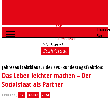
SPD-
SPD
Social
Thorst
Home
Fraktion
Oberhausen
Media
Berg
Oberhausen
Stichwort:
Sozialstaat
Jahresauftaktklausur der SPD-Bundestagsfraktion:
Das Leben leichter machen – Der
Sozialstaat als Partner
12.
Januar
2024
FREITAG,