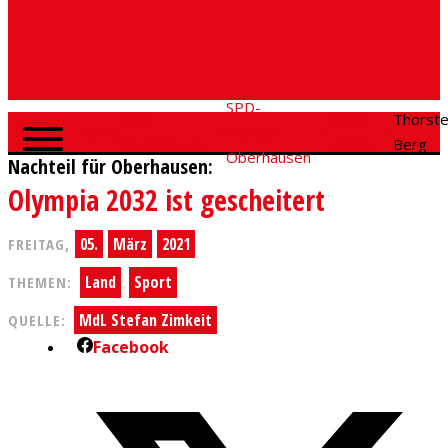
SPD-
SPD
Social
Thorst
Home
Fraktion
Oberhausen
Media
Berg
Oberhausen
Nachteil für Oberhausen:
Olympia 2032 ist gescheitert
05.
März
2021
FREITAG,
Land
Sport
THEMEN:
,
MdL Stefan Zimkeit
QUELLE:
Facebook