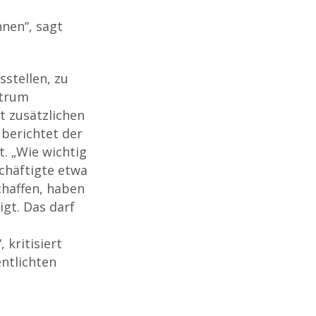
hnen“, sagt
stellen, zu
ntrum
t zusätzlichen
berichtet der
. „Wie wichtig
schäftigte etwa
schaffen, haben
igt. Das darf
 kritisiert
entlichten