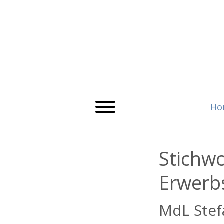
Ho
Stichw
Erwerb
MdL Stef