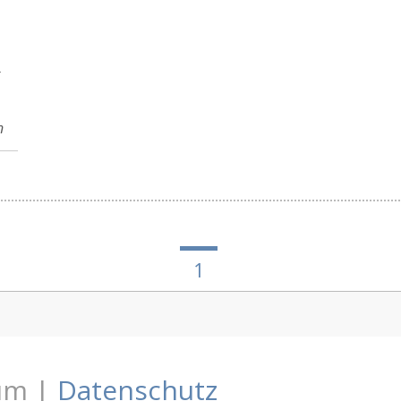
n
1
um |
Datenschutz