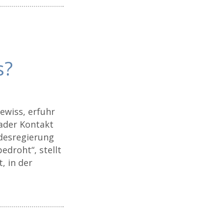
s?
ewiss, erfuhr
ader Kontakt
ndesregierung
edroht“, stellt
, in der