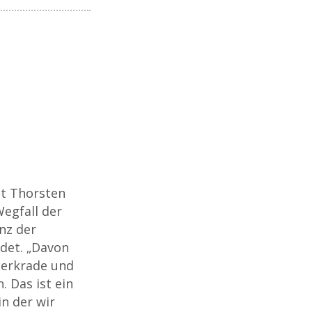
t Thorsten
Wegfall der
nz der
det. „Davon
Sterkrade und
. Das ist ein
in der wir