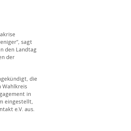
akrise
eniger“, sagt
in den Landtag
en der
ngekündigt, die
n Wahlkreis
ngagement in
 eingestellt,
takt e.V. aus.