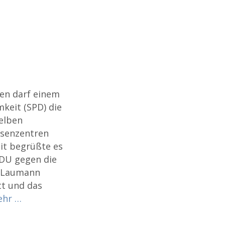
hen darf einem
imkeit (SPD) die
elben
osenzentren
it begrüßte es
CDU gegen die
r Laumann
tt und das
ehr …