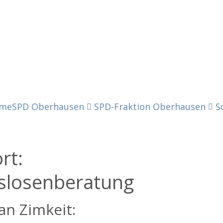
me
SPD Oberhausen
SPD-Fraktion Oberhausen
S
ort:
slosenberatung
an Zimkeit: