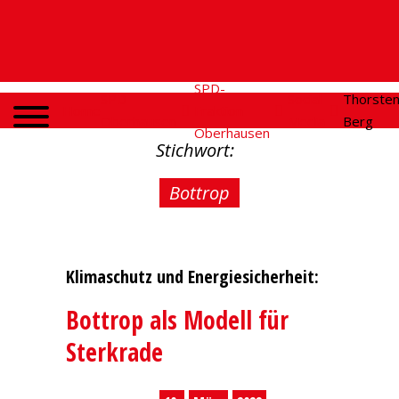
SPD-
SPD
Social
Thorste
Home
Fraktion
Oberhausen
Media
Berg
Oberhausen
Stichwort:
Bottrop
Klimaschutz und Energiesicherheit:
Bottrop als Modell für
Sterkrade