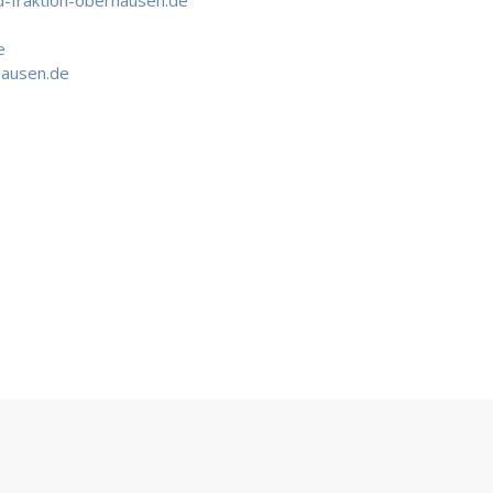
-fraktion-oberhausen.de
e
hausen.de