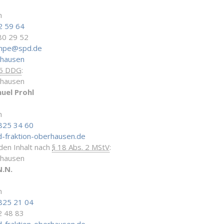
n
2 59 64
80 29 52
ampe@spd.de
rhausen
 5 DDG
:
rhausen
uel Prohl
n
825 34 60
-fraktion-oberhausen.de
 den Inhalt nach
§ 18 Abs. 2 MStV
:
rhausen
N.N.
n
825 21 04
2 48 83