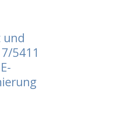
t und
17/5411
E-
nierung