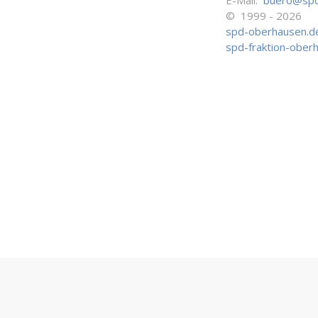
E-Mail:
buero@spd
© 1999 - 2026
spd-oberhausen.d
spd-fraktion-ober