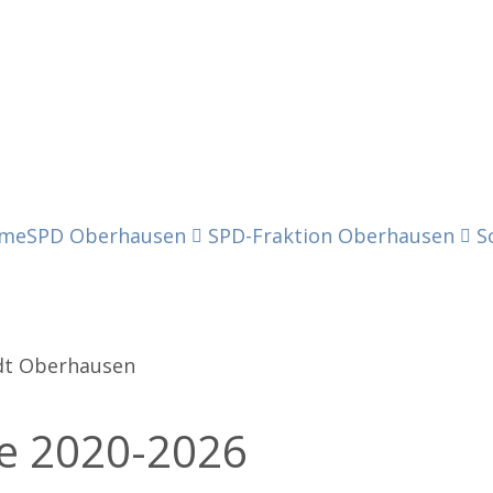
me
SPD Oberhausen
SPD-Fraktion Oberhausen
S
adt Oberhausen
ge
20
20-
20
26