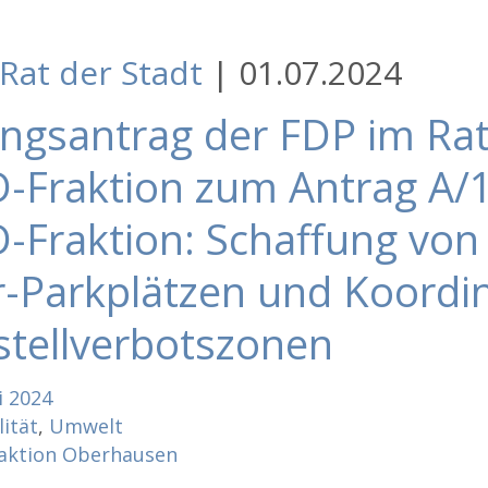
Rat der Stadt
|
01.07.2024
ngsantrag der FDP im Ra
D-Fraktion zum Antrag A/
-Fraktion: Schaffung von 
r-Parkplätzen und Koordi
stellverbotszonen
i
2024
ität
,
Umwelt
aktion Oberhausen