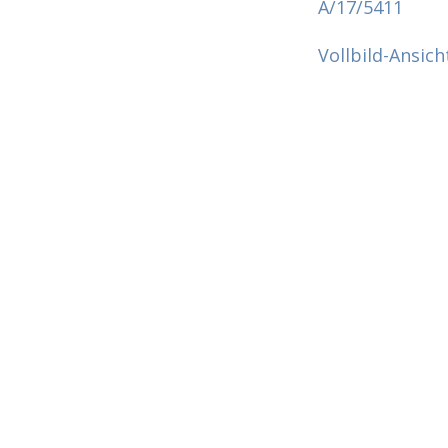
A/17/5411
Vollbild-Ansich
Zum
PDF-
Inhalt
springen