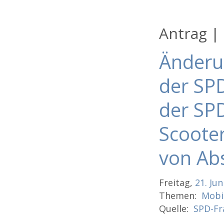
Antrag |
Änderu
der SP
der SPD
Scoote
von Ab
Freitag,
21.
Jun
Themen:
Mobil
Quelle:
SPD-Fr