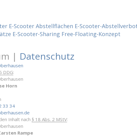
ter
E-Scooter Abstellflächen
E-Scooter-Abstellverbo
ätze
E-Scooter-Sharing
Free-Floating-Konzept
um |
Datenschutz
Oberhausen
 5 DDG
:
Oberhausen
se Horn
n
2 33 34
oberhausen.de
 den Inhalt nach
§ 18 Abs. 2 MStV
:
Oberhausen
Carsten Rampe