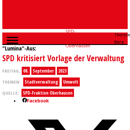
SPD-
SPD
Social
Thorst
Home
Fraktion
Oberhausen
Media
Berg
Oberhausen
"Lumina"-Aus:
SPD kritisiert Vorlage der Verwaltung
08.
September
2023
FREITAG,
Stadtverwaltung
Umwelt
THEMEN:
,
SPD-Fraktion Oberhausen
QUELLE:
Facebook