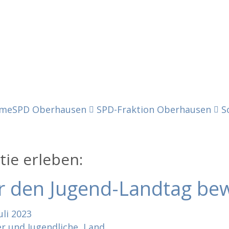
me
SPD Oberhausen
SPD-Fraktion Oberhausen
S
ie erleben:
ür den Jugend-Landtag be
uli
2023
r und Jugendliche
,
Land