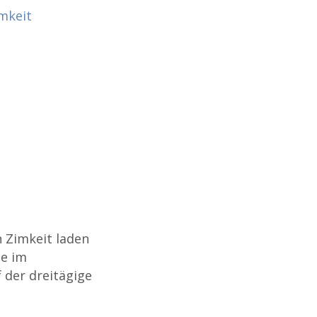
mkeit
 Zimkeit laden
ze im
 der dreitägige