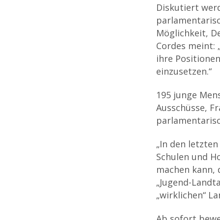
Diskutiert wer
parlamentarisch
Möglichkeit, D
Cordes meint: 
ihre Positione
einzusetzen.“
195 junge Mens
Ausschüsse, Fr
parlamentarisc
„In den letzte
Schulen und Ho
machen kann, d
„Jugend-Landt
„wirklichen“ L
Ab sofort bew