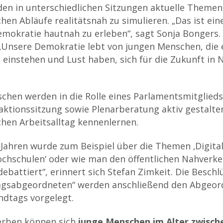
den in unterschiedlichen Sitzungen aktuelle Themen
en Abläufe realitätsnah zu simulieren. „Das ist eine
emokratie hautnah zu erleben“, sagt Sonja Bongers.
„Unsere Demokratie lebt von jungen Menschen, die 
n einstehen und Lust haben, sich für die Zukunft in
chen werden in die Rolle eines Parlamentsmitglied
aktionssitzung sowie Plenarberatung aktiv gestalte
hen Arbeitsalltag kennenlernen.
n Jahren wurde zum Beispiel über die Themen ‚Digita
chschulen‘ oder wie man den öffentlichen Nahverkeh
ebattiert“, erinnert sich Stefan Zimkeit. Die Beschl
agsabgeordneten“ werden anschließend den Abgeor
andtags vorgelegt.
erben können sich
junge Menschen im Alter zwisch