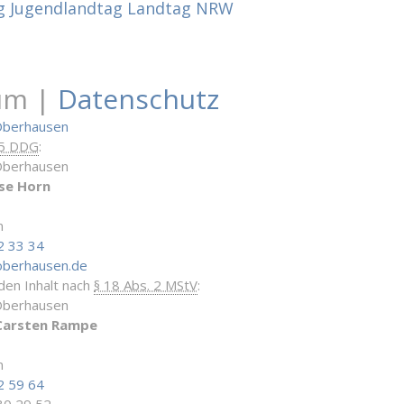
g
Jugendlandtag
Landtag NRW
um |
Datenschutz
Oberhausen
 5 DDG
:
Oberhausen
se Horn
n
2 33 34
oberhausen.de
 den Inhalt nach
§ 18 Abs. 2 MStV
:
Oberhausen
Carsten Rampe
n
2 59 64