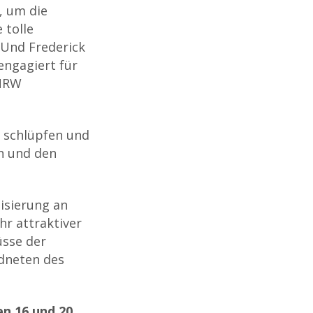
, um die
 tolle
 Und Frederick
engagiert für
 NRW
s schlüpfen und
n und den
lisierung an
r attraktiver
üsse der
dneten des
en 16 und 20