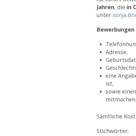
Jahren
, die
in 
unter
sonja.bo
Bewerbungen
Telefonnu
Adresse,
Geburtsda
Geschlechts
eine Angabe
ist,
sowie eine
mitmachen
Sämtliche Kos
Stichwörter: