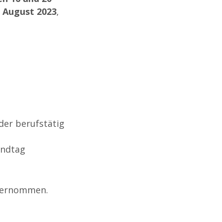
. August 2023
,
der berufstätig
andtag
übernommen.