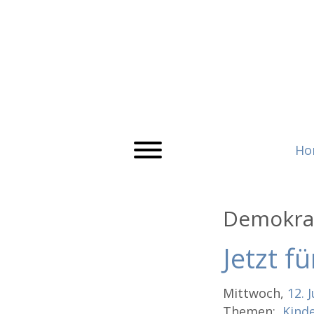
Ho
Demokrat
Jetzt f
Mittwoch,
12.
J
Themen:
Kinde