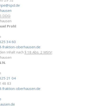
80 29 52
ampe@spd.de
rhausen
 5 DDG
:
rhausen
uel Prohl
n
825 34 60
-fraktion-oberhausen.de
 den Inhalt nach
§ 18 Abs. 2 MStV
:
rhausen
N.N.
n
825 21 04
2 48 83
-fraktion-oberhausen.de
e
hausen.de