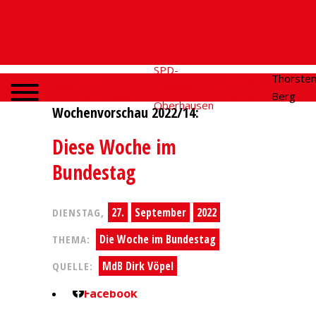
SPD-
SPD
Social
Thorste
Home
Fraktion
Oberhausen
Media
Berg
Oberhausen
Wochenvorschau 2022/14:
Diese Woche im
Bundestag
27.
September
2022
DIENSTAG,
Die Woche im Bundestag
THEMA:
MdB Dirk Vöpel
QUELLE:
Facebook