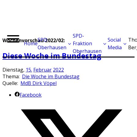
SPD-
SPD
Social
Tho
Wochenvorschau 2022/02:
Home
Fraktion
Oberhausen
Media
Ber
Oberhausen
Diese Woche im Bundestag
Dienstag,
15.
Februar
2022
Thema:
Die Woche im Bundestag
Quelle:
MdB Dirk Vöpel
Facebook