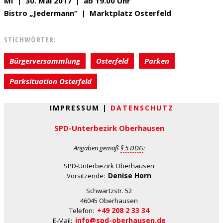
MI | 30. Mai 2017 | ab 19.00 Uhr
Bistro „Jedermann“ | Marktplatz Osterfeld
STICHWÖRTER:
Bürgerversammlung
Osterfeld
Parken
Parksituation Osterfeld
IMPRESSUM |
DATENSCHUTZ
SPD-Unterbezirk Oberhausen
Angaben gemäß
§ 5 DDG
:
SPD-Unterbezirk Oberhausen
Denise Horn
Vorsitzende:
Schwartzstr. 52
46045 Oberhausen
+49 208 2 33 34
Telefon:
info@spd-oberhausen.de
E-Mail: