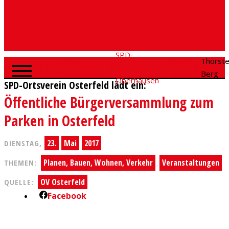
SPD-
SPD
Social
Thorst
Home
Fraktion
Oberhausen
Media
Berg
Oberhausen
SPD-Ortsverein Osterfeld lädt ein:
Öffentliche Bürgerversammlung zum
Parken in Osterfeld
23.
Mai
2017
DIENSTAG,
Planen, Bauen, Wohnen, Verkehr
Veranstaltungen
THEMEN:
,
OV Osterfeld
QUELLE:
Facebook