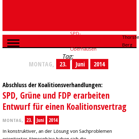
SPD-
SPD
Social
Thorst
Home
Fraktion
Oberhausen
Media
Berg
Oberhausen
Tag:
MONTAG,
23.
Juni
2014
Abschluss der Koalitionsverhandlungen:
SPD, Grüne und FDP erarbeiten
Entwurf für einen Koalitionsvertrag
23.
Juni
2014
MONTAG,
In konstruktiver, an der Lösung von Sachproblemen
orientierter Atmosphäre haben sich die