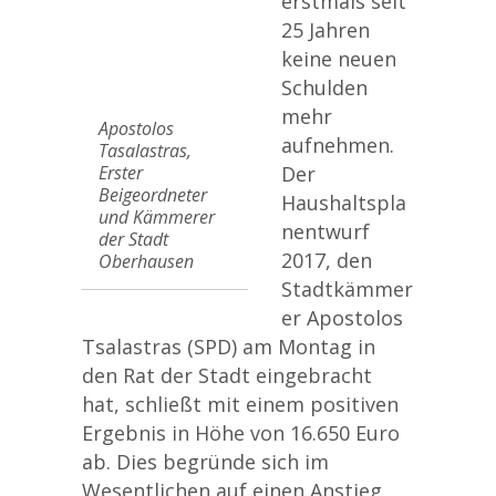
erstmals seit
25 Jahren
keine neuen
Schulden
mehr
Apostolos
aufnehmen.
Tasalastras,
Erster
Der
Beigeordneter
Haushaltspla
und Kämmerer
nentwurf
der Stadt
2017, den
Oberhausen
Stadtkämmer
er Apostolos
Tsalastras (SPD) am Montag in
den Rat der Stadt eingebracht
hat, schließt mit einem positiven
Ergebnis in Höhe von 16.650 Euro
ab. Dies begründe sich im
Wesentlichen auf einen Anstieg