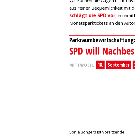
Wir können die Augen nicht davo
aus reiner Bequemlichkeit mit 
schlägt die SPD vor
, in unm
Monatsparktickets an den Auto
Parkraumbewirtschaftung
SPD will Nachbe
18.
September
MITTWOCH,
Sonja Bongers ist Vorsitzende