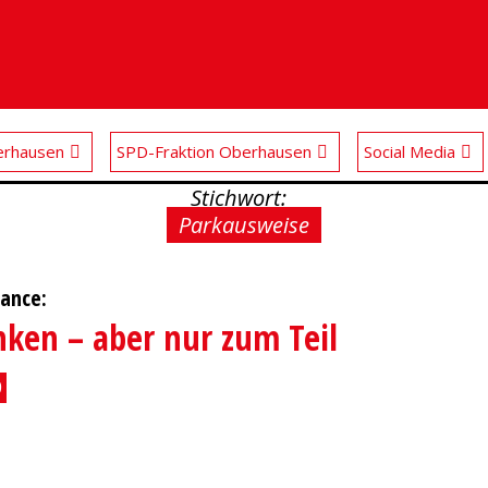
rhausen
SPD-Fraktion Oberhausen
Social Media
Stichwort:
Parkausweise
ance:
ken – aber nur zum Teil
9