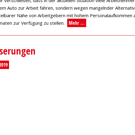
r verschließen, dass in der aktuellen Situation viele Arbeitnehme
dem Auto zur Arbeit fahren, sondern wegen mangelnder Alternati
ittelbarer Nähe von Arbeitgebern mit hohem Personalaufkommen
Mehr …
maten zur Verfügung zu stellen.
:
sserungen
2019