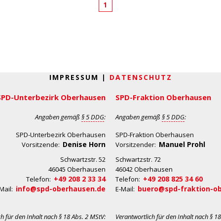
1
IMPRESSUM |
DATENSCHUTZ
SPD-Unterbezirk Oberhausen
SPD-Fraktion Oberhausen
Angaben gemäß
§ 5 DDG
:
Angaben gemäß
§ 5 DDG
:
SPD-Unterbezirk Oberhausen
SPD-Fraktion Oberhausen
Denise Horn
Manuel Prohl
Vorsitzende:
Vorsitzender:
Schwartzstr. 52
Schwartzstr. 72
46045 Oberhausen
46042 Oberhausen
+49 208 2 33 34
+49 208 825 34 60
Telefon:
Telefon:
info@spd-oberhausen.de
buero@spd-fraktion-o
Mail:
E-Mail:
ch für den Inhalt nach
§ 18 Abs. 2 MStV
:
Verantwortlich für den Inhalt nach
§ 18