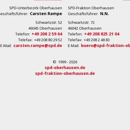
SPD-Unterbezirk Oberhausen
SPD-Fraktion Oberhausen
Carsten Rampe
N.N.
eschäftsführer:
Geschäftsführer:
Schwartzstr. 52
Schwartzstr. 72
46045 Oberhausen
46042 Oberhausen
+49 208 2 59 64
+49 208 825 21 04
Telefon:
Telefon:
Telefax: +49 208 80 29 52
Telefax: +49 208 2 48 83
carsten.rampe@spd.de
buero@spd-fraktion-o
E-Mail:
E-Mail:
© 1999 - 2026
spd-oberhausen.de
spd-fraktion-oberhausen.de