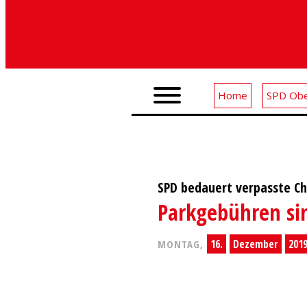
Home
SPD Obe
SPD bedauert verpasste Ch
Parkgebühren sin
16.
Dezember
201
MONTAG,