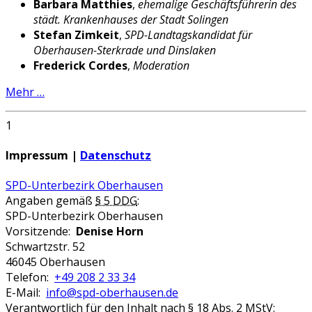
Barbara Matthies
,
ehemalige Geschäftsführerin des
städt. Krankenhauses der Stadt Solingen
Stefan Zimkeit
,
SPD-Landtagskandidat für
Oberhausen-Sterkrade und Dinslaken
Frederick Cordes
,
Moderation
Mehr …
1
Impressum |
Datenschutz
SPD-Unterbezirk Oberhausen
Angaben gemäß
§ 5 DDG
:
SPD-Unterbezirk Oberhausen
Vorsitzende:
Denise Horn
Schwartzstr. 52
46045 Oberhausen
Telefon:
+49 208 2 33 34
E-Mail:
info@spd-oberhausen.de
Verantwortlich für den Inhalt nach
§ 18 Abs. 2 MStV
: