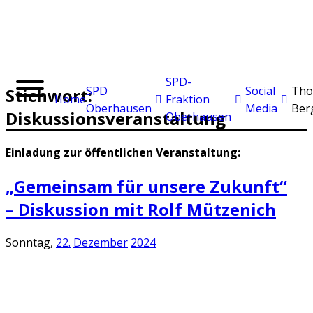
SPD-
SPD
Social
Tho
Stichwort:
Home
Fraktion
Oberhausen
Media
Ber
Diskussionsveranstaltung
Oberhausen
Einladung zur öffentlichen Veranstaltung:
„Gemeinsam für unsere Zukunft“
– Diskussion mit Rolf Mützenich
Sonntag,
22.
Dezember
2024