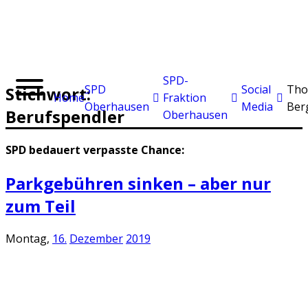
SPD-
SPD
Social
Tho
Stichwort:
Home
Fraktion
Oberhausen
Media
Ber
Berufspendler
Oberhausen
SPD bedauert verpasste Chance:
Parkgebühren sinken – aber nur
zum Teil
Montag,
16.
Dezember
2019