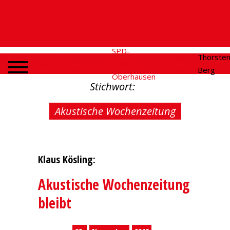
SPD-
SPD
Social
Thorste
Home
Fraktion
Oberhausen
Media
Berg
Oberhausen
Stichwort:
Akustische Wochenzeitung
Klaus Kösling:
Akustische Wochenzeitung
bleibt