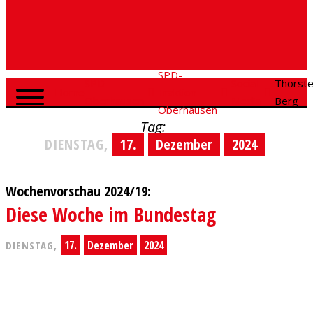
SPD-
SPD
Social
Thorst
Home
Fraktion
Oberhausen
Media
Berg
Oberhausen
Tag:
DIENSTAG,
17.
Dezember
2024
Wochenvorschau 2024/19:
Diese Woche im Bundestag
17.
Dezember
2024
DIENSTAG,