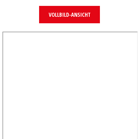
VOLLBILD-ANSICHT
Zum
PDF-
Inhalt
springen