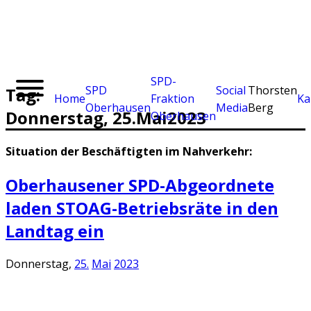
SPD-
SPD
Social
Thorsten
Tag:
Home
Fraktion
Ka
Oberhausen
Media
Berg
Donnerstag,
25.
Mai
2023
Oberhausen
Situation der Beschäftigten im Nahverkehr:
Oberhausener SPD-Abgeordnete
laden STOAG-Betriebsräte in den
Landtag ein
Donnerstag,
25.
Mai
2023