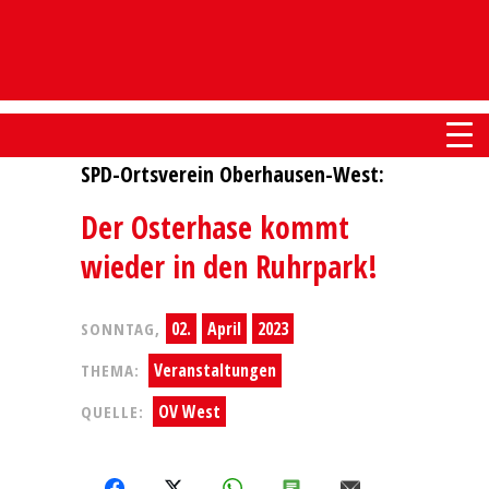
SPD-Ortsverein Oberhausen-West:
Der Osterhase kommt
wieder in den Ruhrpark!
02.
April
2023
SONNTAG,
Veranstaltungen
THEMA:
OV West
QUELLE:
FACEBOOK
X
WHATSAPP
SMS
E-MAIL