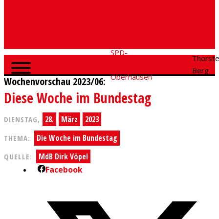
SPD-
SPD
Social
Thorst
Home
Fraktion
Oberhausen
Media
Berg
Oberhausen
Wochenvorschau 2023/06:
Diese Woche im Bundestag
28.
März
2023
DIENSTAG,
Die Woche im Bundestag
THEMA:
MdB Dirk Vöpel
QUELLE:
Facebook