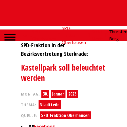
SPD-
SPD
Social
Thorste
Home
Fraktion
Oberhausen
Media
Berg
Oberhausen
SPD-Fraktion in der
Bezirksvertretung Sterkrade:
Kastellpark soll beleuchtet
werden
30.
Januar
2023
MONTAG,
Stadtteile
THEMA:
SPD-Fraktion Oberhausen
QUELLE:
Facebook