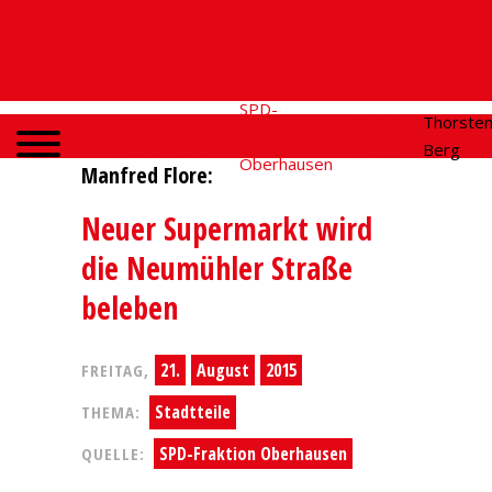
SPD-
SPD
Social
Thorste
Home
Fraktion
Oberhausen
Media
Berg
Oberhausen
Manfred Flore:
Neuer Supermarkt wird
die Neumühler Straße
beleben
21.
August
2015
FREITAG,
Stadtteile
THEMA:
SPD-Fraktion Oberhausen
QUELLE: