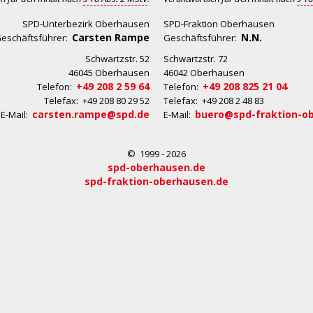
SPD-Unterbezirk Oberhausen
SPD-Fraktion Oberhausen
Carsten Rampe
N.N.
eschäftsführer:
Geschäftsführer:
Schwartzstr. 52
Schwartzstr. 72
46045 Oberhausen
46042 Oberhausen
+49 208 2 59 64
+49 208 825 21 04
Telefon:
Telefon:
Telefax: +49 208 80 29 52
Telefax: +49 208 2 48 83
carsten.rampe@spd.de
buero@spd-fraktion-o
E-Mail:
E-Mail:
© 1999 - 2026
spd-oberhausen.de
spd-fraktion-oberhausen.de