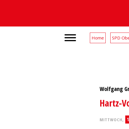
Home
SPD Obe
Wolfgang Gr
Hartz-V
1
MITTWOCH,