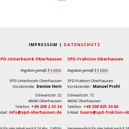
IMPRESSUM |
DATENSCHUTZ
SPD-Unterbezirk Oberhausen
SPD-Fraktion Oberhausen
Angaben gemäß
§ 5 DDG
:
Angaben gemäß
§ 5 DDG
:
SPD-Unterbezirk Oberhausen
SPD-Fraktion Oberhausen
Denise Horn
Manuel Prohl
Vorsitzende:
Vorsitzender:
Schwartzstr. 52
Schwartzstr. 72
46045 Oberhausen
46042 Oberhausen
+49 208 2 33 34
+49 208 825 34 60
Telefon:
Telefon:
info@spd-oberhausen.de
buero@spd-fraktion-o
Mail:
E-Mail:
ch für den Inhalt nach
§ 18 Abs. 2 MStV
:
Verantwortlich für den Inhalt nach
§ 18