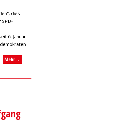
en“, dies
r SPD-
eit 6. Januar
aldemokraten
Mehr …
.
fgang