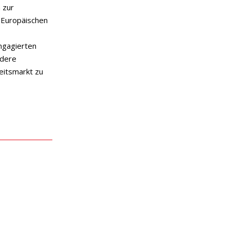
 zur
r Europäischen
ngagierten
ndere
eitsmarkt zu