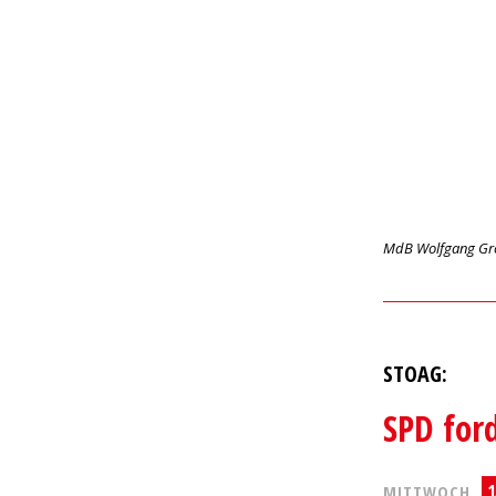
MdB Wolfgang Gr
STOAG:
SPD for
1
MITTWOCH,