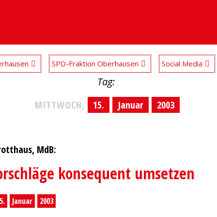
rhausen
SPD-Fraktion Oberhausen
Social Media
Tag:
MITTWOCH,
15.
Januar
2003
otthaus, MdB:
orschläge konsequent umsetzen
5.
Januar
2003