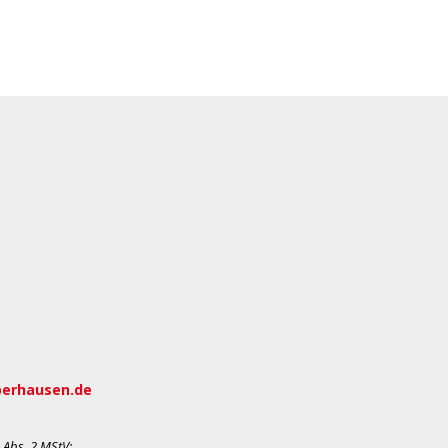
berhausen.de
 Abs. 2 MStV
: