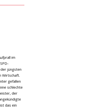
Aufprall im
e SPD-
 der jüngsten
 Wirtschaft.
ter gefallen
 eine schlechte
eister, der
 angekündigte
st das ein