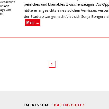
 Vorsitzende
peinliches und blamables Zwischenzeugnis. Als Opp
ion und
tags von
hätte er angesichts eines solchen Verrisses verbal
len
der Stadtspitze gemacht“, ist sich Sonja Bongers s
Mehr …
1
IMPRESSUM |
DATENSCHUTZ