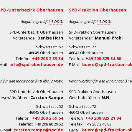
SPD-Unterbezirk Oberhausen
SPD-Fraktion Oberhausen
Angaben gemäß
§ 5 DDG
:
Angaben gemäß
§ 5 DDG
:
SPD-Unterbezirk Oberhausen
SPD-Fraktion Oberhausen
Denise Horn
Manuel Prohl
Vorsitzende:
Vorsitzender:
Schwartzstr. 52
Schwartzstr. 72
46045 Oberhausen
46042 Oberhausen
+49 208 2 33 34
+49 208 825 34 60
Telefon:
Telefon:
info@spd-oberhausen.de
buero@spd-fraktion-o
Mail:
E-Mail:
ch für den Inhalt nach
§ 18 Abs. 2 MStV
:
Verantwortlich für den Inhalt nach
§ 18
SPD-Unterbezirk Oberhausen
SPD-Fraktion Oberhausen
Carsten Rampe
N.N.
eschäftsführer:
Geschäftsführer:
Schwartzstr. 52
Schwartzstr. 72
46045 Oberhausen
46042 Oberhausen
+49 208 2 59 64
+49 208 825 21 04
Telefon:
Telefon:
Telefax: +49 208 80 29 52
Telefax: +49 208 2 48 83
carsten.rampe@spd.de
buero@spd-fraktion-o
E-Mail:
E-Mail: