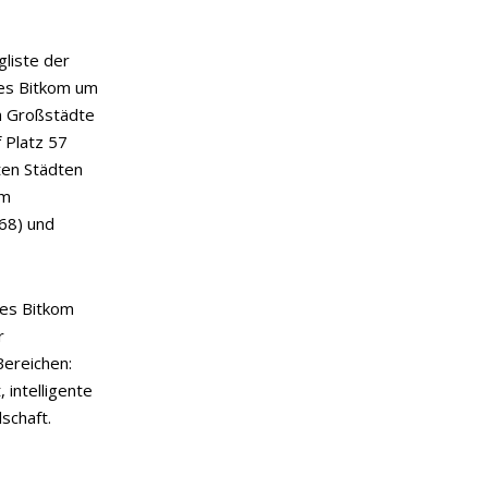
liste der
des Bitkom um
n Großstädte
f Platz 57
ten Städten
im
 68) und
es Bitkom
r
Bereichen:
 intelligente
schaft.