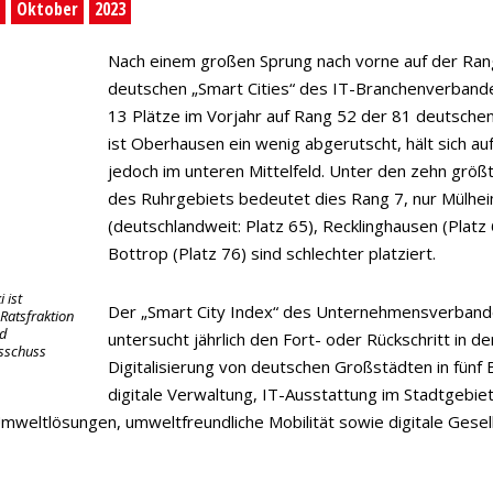
.
Oktober
2023
Nach einem großen Sprung nach vorne auf der Rang
deutschen „Smart Cities“ des IT-Branchenverban
13 Plätze im Vorjahr auf Rang 52 der 81 deutsche
ist Oberhausen ein wenig abgerutscht, hält sich au
jedoch im unteren Mittelfeld. Unter den zehn größ
des Ruhrgebiets bedeutet dies Rang 7, nur Mülhe
(deutschlandweit: Platz 65), Recklinghausen (Platz
Bottrop (Platz 76) sind schlechter platziert.
 ist
Der „Smart City Index“ des Unternehmensverband
Ratsfraktion
nd
untersucht jährlich den Fort- oder Rückschritt in de
usschuss
Digitalisierung von deutschen Großstädten in fünf 
digitale Verwaltung, IT-Ausstattung im Stadtgebiet,
mweltlösungen, umweltfreundliche Mobilität sowie digitale Gesell