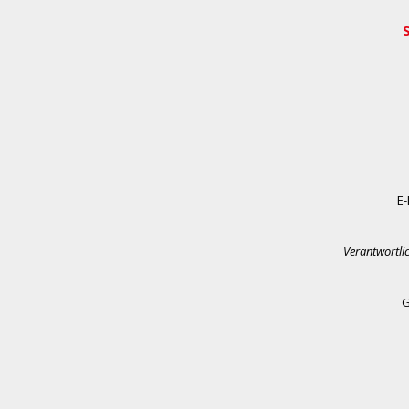
E-
Verantwortli
G