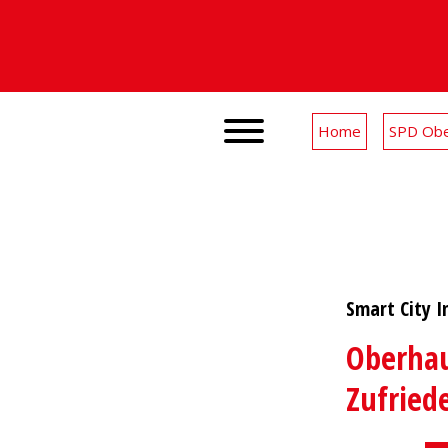
Home
SPD Obe
Smart City I
Oberhau
Zufried