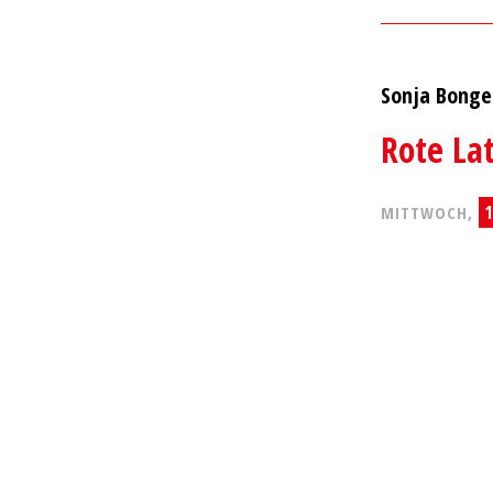
Sonja Bonge
Rote La
1
MITTWOCH,