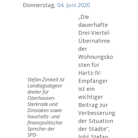
Donnerstag,
04.
Juni
2020
„Die
dauerhafte
Drei-Viertel-
Übernahme
der
Wohnungsko
sten für
Hartz-IV-
Stefan Zimkeit ist
Empfänger
Landtagsabgeor
ist ein
dneter für
wichtiger
Oberhausen-
Sterkrade und
Beitrag zur
Dinslaken sowie
Verbesserung
haushalts- und
der Situation
finanzpolitischer
der Städte“,
Sprecher der
SPD-
lobt Stefan