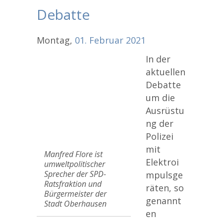
Debatte
Montag,
01.
Februar
2021
In der
aktuellen
Debatte
um die
Ausrüstu
ng der
Polizei
mit
Manfred Flore ist
Elektroi
umweltpolitischer
Sprecher der SPD-
mpulsge
Ratsfraktion und
räten, so
Bürgermeister der
genannt
Stadt Oberhausen
en