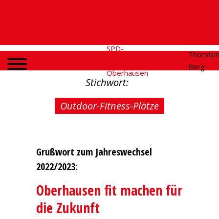
SPD-
SPD
Social
Thorste
Home
Fraktion
Oberhausen
Media
Berg
Oberhausen
Stichwort:
Outdoor-Fitness-Plätze
Grußwort zum Jahreswechsel
2022/2023:
Oberhausen fit machen für
die Zukunft