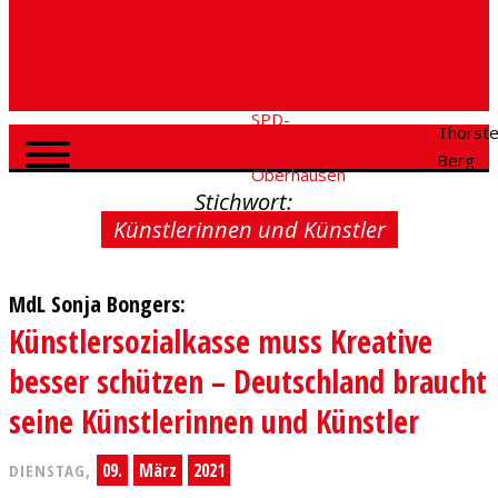
SPD-
SPD
Social
Thorst
Home
Fraktion
Oberhausen
Media
Berg
Oberhausen
Stichwort:
Künstlerinnen und Künstler
MdL Sonja Bongers:
Künstlersozialkasse muss Kreative
besser schützen – Deutschland braucht
seine Künstlerinnen und Künstler
09.
März
2021
DIENSTAG,