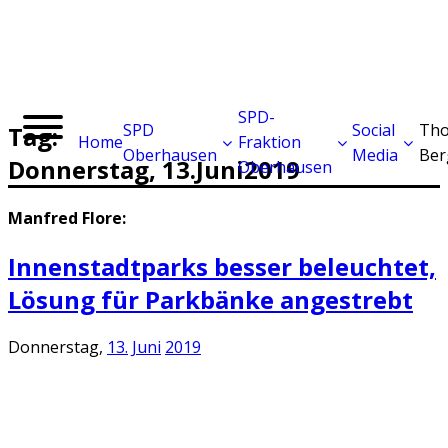
SPD-
SPD
Social
Tho
Tag:
Home
Fraktion
Oberhausen
Media
Ber
Donnerstag,
13.
Juni
2019
Oberhausen
Manfred Flore:
Innenstadtparks besser beleuchtet,
Lösung für Parkbänke angestrebt
Donnerstag,
13.
Juni
2019