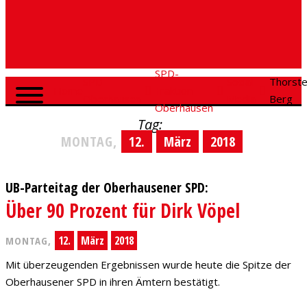
SPD-
SPD
Social
Thorst
Home
Fraktion
Oberhausen
Media
Berg
Oberhausen
Tag:
MONTAG,
12.
März
2018
UB-Parteitag der Oberhausener SPD:
Über 90 Prozent für Dirk Vöpel
12.
März
2018
MONTAG,
Mit überzeugenden Ergebnissen wurde heute die Spitze der
Oberhausener SPD in ihren Ämtern bestätigt.