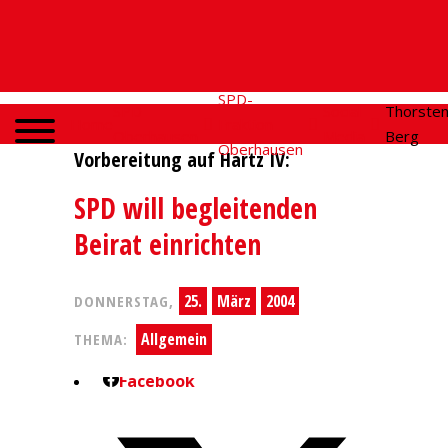
SPD-
SPD
Social
Thorste
Home
Fraktion
Oberhausen
Media
Berg
Oberhausen
Vorbereitung auf Hartz IV:
SPD will begleitenden
Beirat einrichten
25.
März
2004
DONNERSTAG,
Allgemein
THEMA:
Facebook