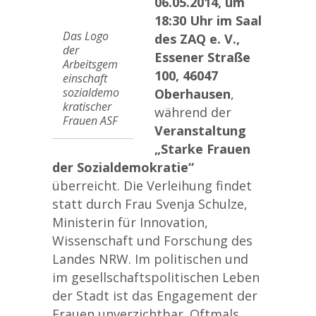
06.05.2014, um
18:30 Uhr im Saal
Das Logo
des ZAQ e. V.,
der
Essener Straße
Arbeitsgem
100, 46047
einschaft
sozialdemo
Oberhausen
,
kratischer
während der
Frauen ASF
Veranstaltung
„Starke Frauen
der Sozialdemokratie“
überreicht. Die Verleihung findet
statt durch Frau Svenja Schulze,
Ministerin für Innovation,
Wissenschaft und Forschung des
Landes NRW. Im politischen und
im gesellschaftspolitischen Leben
der Stadt ist das Engagement der
Frauen unverzichtbar. Oftmals