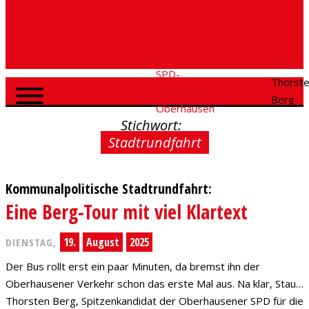
SPD-
SPD
Social
Thorst
Home
Fraktion
Oberhausen
Media
Berg
Oberhausen
Stichwort:
Stadtrundfahrt
Kommunalpolitische Stadtrundfahrt:
Eine Berg-Tour mit viel Klartext
19.
August
2025
DIENSTAG,
Der Bus rollt erst ein paar Minuten, da bremst ihn der
Oberhausener Verkehr schon das erste Mal aus. Na klar, Stau…
Thorsten Berg, Spitzenkandidat der Oberhausener SPD für die