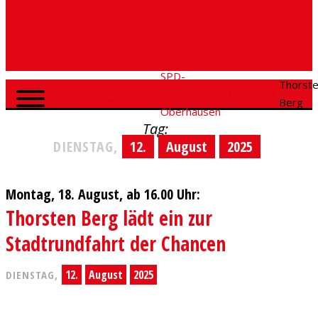
SPD-
SPD
Social
Thorst
Home
Fraktion
Oberhausen
Media
Berg
Oberhausen
Tag:
DIENSTAG,
12.
August
2025
Montag, 18. August, ab 16.00 Uhr:
Thorsten Berg lädt ein zur
Stadtrundfahrt der Chancen
12.
August
2025
DIENSTAG,