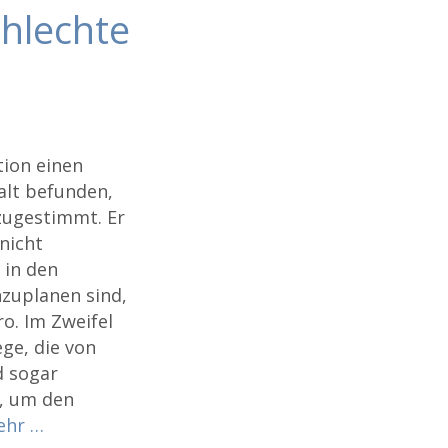
hlechte
tion einen
lt befunden,
zugestimmt. Er
nicht
 in den
nzuplanen sind,
o. Im Zweifel
ge, die von
d sogar
, um den
ehr …