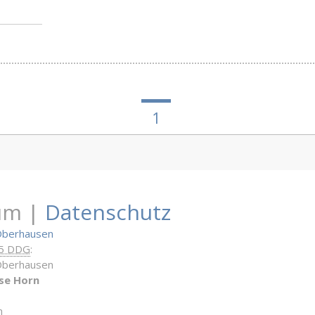
1
um |
Datenschutz
Oberhausen
 5 DDG
:
Oberhausen
se Horn
n