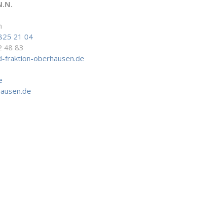
N.N.
n
825 21 04
2 48 83
-fraktion-oberhausen.de
e
hausen.de