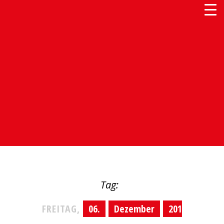
spd-oberhausen.de
Die Website der Oberhausener SPD
Tag:
FREITAG,
06.
Dezember
201