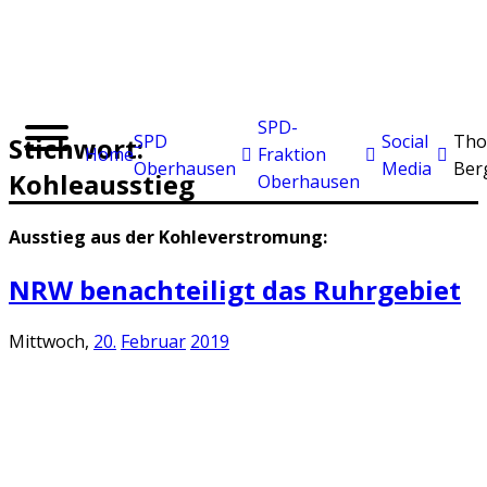
SPD-
SPD
Social
Tho
Stichwort:
Home
Fraktion
Oberhausen
Media
Ber
Kohleausstieg
Oberhausen
Ausstieg aus der Kohleverstromung:
NRW benachteiligt das Ruhrgebiet
Mittwoch,
20.
Februar
2019