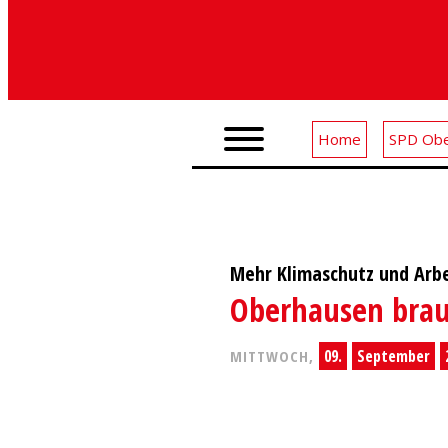
Home
SPD Obe
Mehr Klimaschutz und Arbe
Oberhausen brauc
09.
September
MITTWOCH,